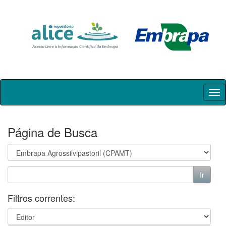
Skip
navigation
Página de Busca
Filtros correntes: