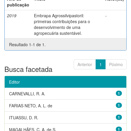
publicação
2019
Embrapa Agrossilvipastoril:
-
primeiras contribuições para o
desenvolvimento de uma
agropecuária sustentável.
Resultado 1-1 de 1.
Anterior
1
Póximo
Busca facetada
Editor
CARNEVALLI, R. A.
1
FARIAS NETO, A. L. de
1
ITUASSU, D. R.
1
MAGALHÃES, C. A. de S.
1