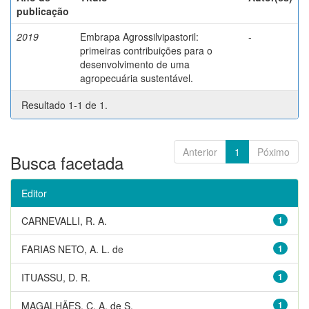
publicação
2019
Embrapa Agrossilvipastoril:
-
primeiras contribuições para o
desenvolvimento de uma
agropecuária sustentável.
Resultado 1-1 de 1.
Anterior
1
Póximo
Busca facetada
Editor
CARNEVALLI, R. A.
1
FARIAS NETO, A. L. de
1
ITUASSU, D. R.
1
MAGALHÃES, C. A. de S.
1