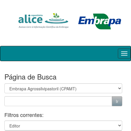
Skip
navigation
Página de Busca
Filtros correntes: