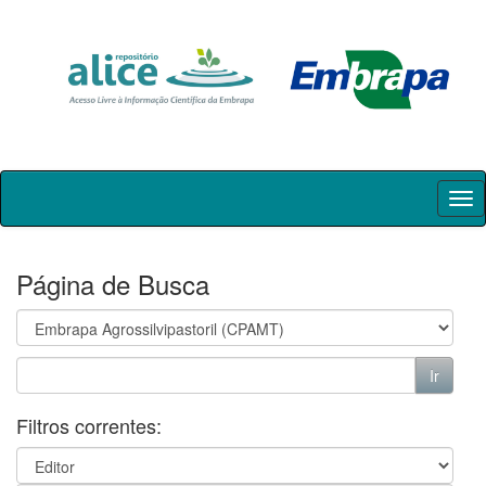
Skip
navigation
Página de Busca
Filtros correntes: