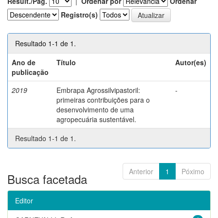
Result./Pág.
|
Ordenar por
Ordenar
Registro(s)
Resultado 1-1 de 1.
Ano de
Título
Autor(es)
publicação
2019
Embrapa Agrossilvipastoril:
-
primeiras contribuições para o
desenvolvimento de uma
agropecuária sustentável.
Resultado 1-1 de 1.
Anterior
1
Póximo
Busca facetada
Editor