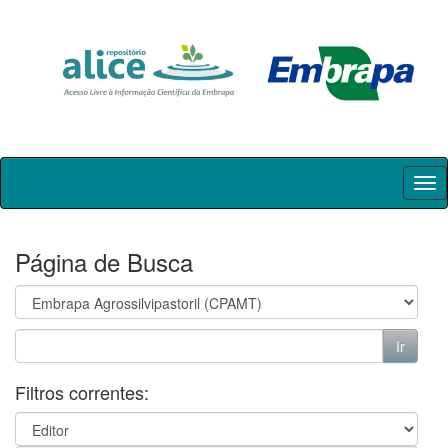
Skip
navigation
Página de Busca
Filtros correntes: