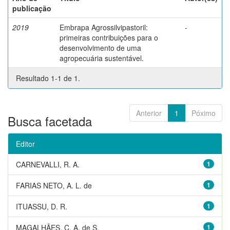
publicação
2019
Embrapa Agrossilvipastoril:
-
primeiras contribuições para o
desenvolvimento de uma
agropecuária sustentável.
Resultado 1-1 de 1.
Anterior
1
Póximo
Busca facetada
Editor
CARNEVALLI, R. A.
1
FARIAS NETO, A. L. de
1
ITUASSU, D. R.
1
MAGALHÃES, C. A. de S.
1