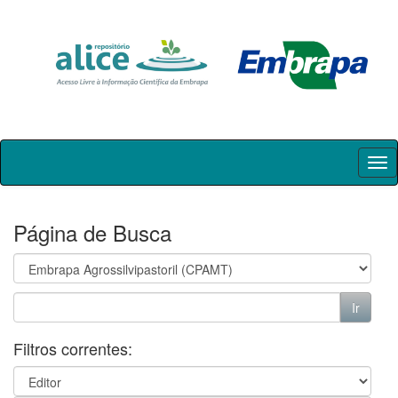
Skip
navigation
Página de Busca
Filtros correntes: