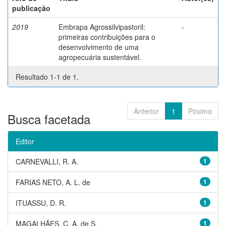
publicação
2019
Embrapa Agrossilvipastoril:
-
primeiras contribuições para o
desenvolvimento de uma
agropecuária sustentável.
Resultado 1-1 de 1.
Anterior
1
Póximo
Busca facetada
Editor
CARNEVALLI, R. A.
1
FARIAS NETO, A. L. de
1
ITUASSU, D. R.
1
MAGALHÃES, C. A. de S.
1