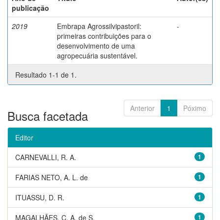
publicação
2019
Embrapa Agrossilvipastoril:
-
primeiras contribuições para o
desenvolvimento de uma
agropecuária sustentável.
Resultado 1-1 de 1.
Anterior
1
Póximo
Busca facetada
Editor
CARNEVALLI, R. A.
1
FARIAS NETO, A. L. de
1
ITUASSU, D. R.
1
MAGALHÃES, C. A. de S.
1