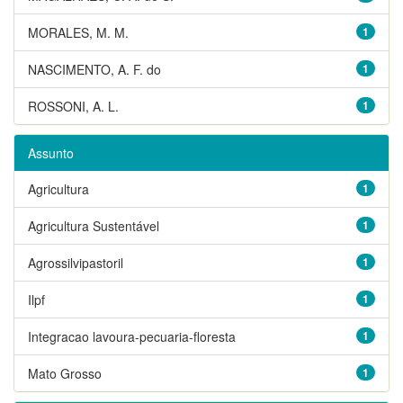
MORALES, M. M.
1
NASCIMENTO, A. F. do
1
ROSSONI, A. L.
1
Assunto
Agricultura
1
Agricultura Sustentável
1
Agrossilvipastoril
1
Ilpf
1
Integracao lavoura-pecuaria-floresta
1
Mato Grosso
1