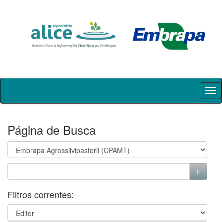
Skip
navigation
Página de Busca
Filtros correntes: