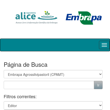
Skip
navigation
Página de Busca
Filtros correntes: