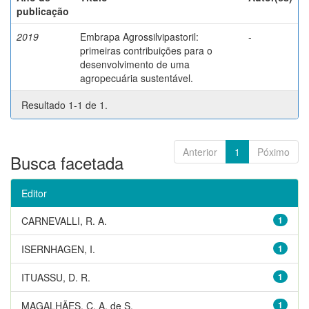
publicação
2019
Embrapa Agrossilvipastoril:
-
primeiras contribuições para o
desenvolvimento de uma
agropecuária sustentável.
Resultado 1-1 de 1.
Anterior
1
Póximo
Busca facetada
Editor
CARNEVALLI, R. A.
1
ISERNHAGEN, I.
1
ITUASSU, D. R.
1
MAGALHÃES, C. A. de S.
1