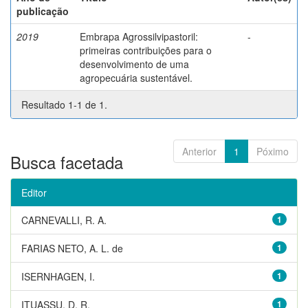
publicação
2019
Embrapa Agrossilvipastoril:
-
primeiras contribuições para o
desenvolvimento de uma
agropecuária sustentável.
Resultado 1-1 de 1.
Anterior
1
Póximo
Busca facetada
Editor
CARNEVALLI, R. A.
1
FARIAS NETO, A. L. de
1
ISERNHAGEN, I.
1
ITUASSU, D. R.
1