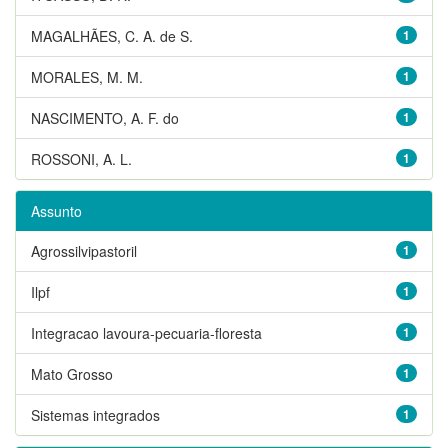
MAGALHÃES, C. A. de S.
1
MORALES, M. M.
1
NASCIMENTO, A. F. do
1
ROSSONI, A. L.
1
Assunto
Agrossilvipastoril
1
Ilpf
1
Integracao lavoura-pecuaria-floresta
1
Mato Grosso
1
Sistemas integrados
1