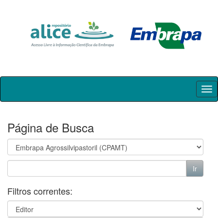
Skip
navigation
Página de Busca
Filtros correntes: