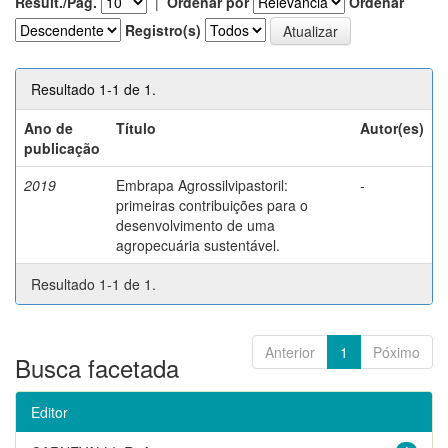
Result./Pág.
|
Ordenar por
Ordenar
Registro(s)
Resultado 1-1 de 1.
Ano de
Título
Autor(es)
publicação
2019
Embrapa Agrossilvipastoril:
-
primeiras contribuições para o
desenvolvimento de uma
agropecuária sustentável.
Resultado 1-1 de 1.
Anterior
1
Póximo
Busca facetada
Editor