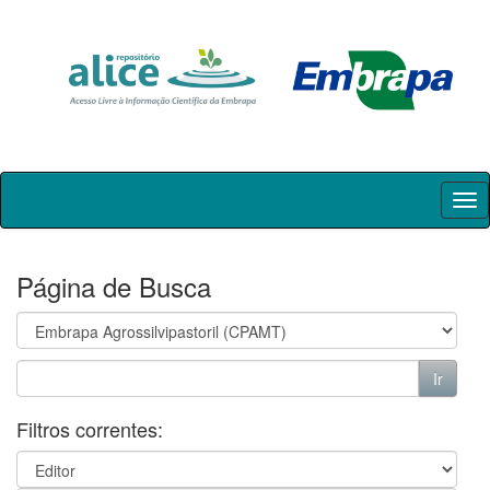
Skip
navigation
Página de Busca
Filtros correntes: