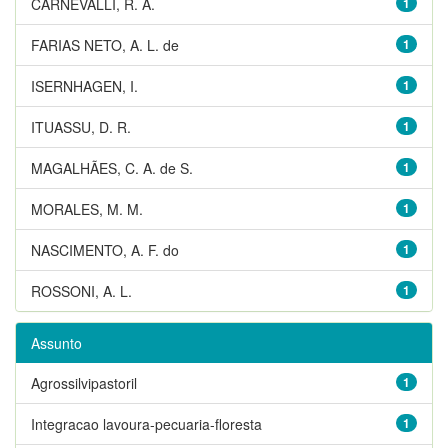
CARNEVALLI, R. A.
1
FARIAS NETO, A. L. de
1
ISERNHAGEN, I.
1
ITUASSU, D. R.
1
MAGALHÃES, C. A. de S.
1
MORALES, M. M.
1
NASCIMENTO, A. F. do
1
ROSSONI, A. L.
1
Assunto
Agrossilvipastoril
1
Integracao lavoura-pecuaria-floresta
1