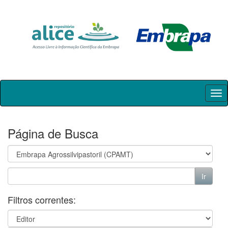
Skip
navigation
Página de Busca
Filtros correntes: