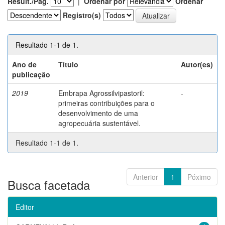
Result./Pág.
|
Ordenar por
Ordenar
Registro(s)
Resultado 1-1 de 1.
Ano de
Título
Autor(es)
publicação
2019
Embrapa Agrossilvipastoril:
-
primeiras contribuições para o
desenvolvimento de uma
agropecuária sustentável.
Resultado 1-1 de 1.
Anterior
1
Póximo
Busca facetada
Editor