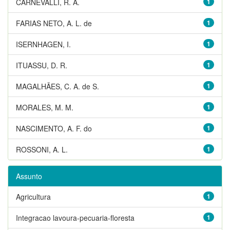
CARNEVALLI, R. A.
1
FARIAS NETO, A. L. de
1
ISERNHAGEN, I.
1
ITUASSU, D. R.
1
MAGALHÃES, C. A. de S.
1
MORALES, M. M.
1
NASCIMENTO, A. F. do
1
ROSSONI, A. L.
1
Assunto
Agricultura
1
Integracao lavoura-pecuaria-floresta
1