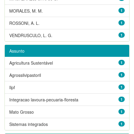
MORALES, M. M.
1
ROSSONI, A. L.
1
VENDRUSCULO, L. G.
1
Assunto
Agricultura Sustentável
1
Agrossilvipastoril
1
Ilpf
1
Integracao lavoura-pecuaria-floresta
1
Mato Grosso
1
Sistemas integrados
1