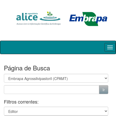
Skip
navigation
Página de Busca
Filtros correntes: