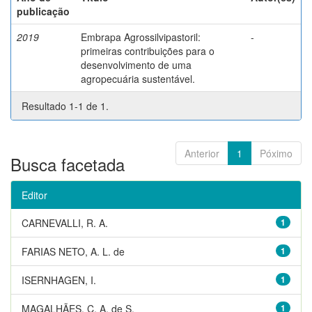
publicação
2019
Embrapa Agrossilvipastoril:
-
primeiras contribuições para o
desenvolvimento de uma
agropecuária sustentável.
Resultado 1-1 de 1.
Anterior
1
Póximo
Busca facetada
Editor
CARNEVALLI, R. A.
1
FARIAS NETO, A. L. de
1
ISERNHAGEN, I.
1
MAGALHÃES, C. A. de S.
1