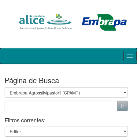
Skip
navigation
Página de Busca
Filtros correntes: