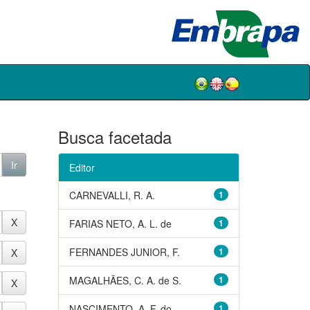
Busca facetada
Editor
CARNEVALLI, R. A.
1
FARIAS NETO, A. L. de
1
FERNANDES JUNIOR, F.
1
MAGALHÃES, C. A. de S.
1
NASCIMENTO, A. F. do
1