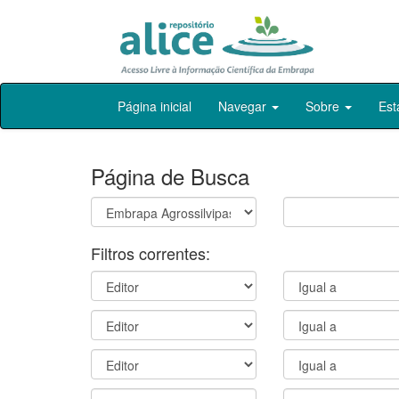
Skip
Página inicial
Navegar
Sobre
Est
navigation
Página de Busca
Filtros correntes: