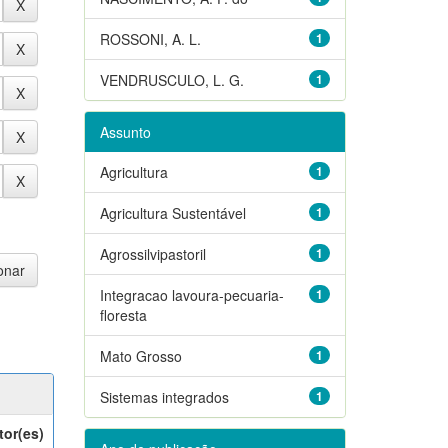
ROSSONI, A. L.
1
VENDRUSCULO, L. G.
1
Assunto
Agricultura
1
Agricultura Sustentável
1
Agrossilvipastoril
1
Integracao lavoura-pecuaria-
1
floresta
Mato Grosso
1
Sistemas integrados
1
tor(es)