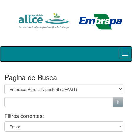
Skip
navigation
Página de Busca
Filtros correntes: