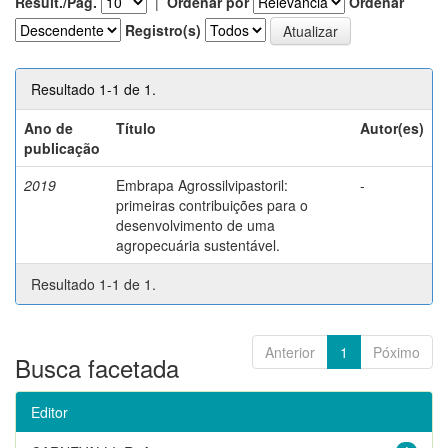
Result./Pág.
|
Ordenar por
Ordenar
Registro(s)
Resultado 1-1 de 1.
Ano de
Título
Autor(es)
publicação
2019
Embrapa Agrossilvipastoril:
-
primeiras contribuições para o
desenvolvimento de uma
agropecuária sustentável.
Resultado 1-1 de 1.
Anterior
1
Póximo
Busca facetada
Editor