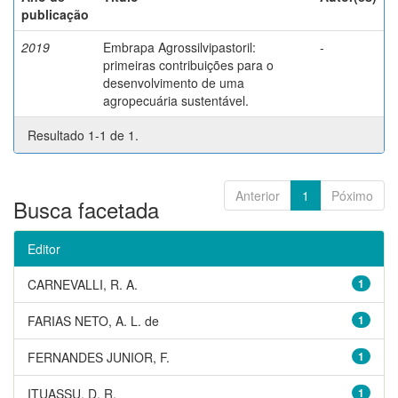
publicação
2019
Embrapa Agrossilvipastoril:
-
primeiras contribuições para o
desenvolvimento de uma
agropecuária sustentável.
Resultado 1-1 de 1.
Anterior
1
Póximo
Busca facetada
Editor
CARNEVALLI, R. A.
1
FARIAS NETO, A. L. de
1
FERNANDES JUNIOR, F.
1
ITUASSU, D. R.
1