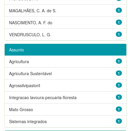
MAGALHÃES, C. A. de S.
1
NASCIMENTO, A. F. do
1
VENDRUSCULO, L. G.
1
Assunto
Agricultura
1
Agricultura Sustentável
1
Agrossilvipastoril
1
Integracao lavoura-pecuaria-floresta
1
Mato Grosso
1
Sistemas integrados
1