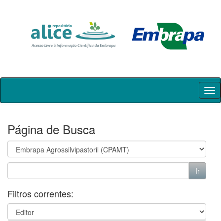
Skip
navigation
Página de Busca
Filtros correntes: