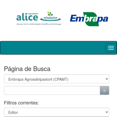
Skip
navigation
Página de Busca
Filtros correntes: