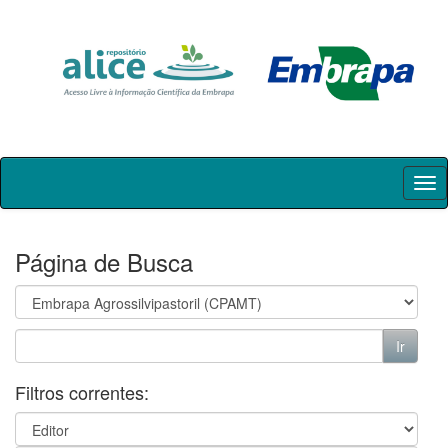
Skip
navigation
Página de Busca
Filtros correntes: