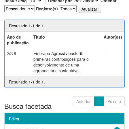
Result./Pág.
|
Ordenar por
Ordenar
Registro(s)
Resultado 1-1 de 1.
Ano de
Título
Autor(es)
publicação
2019
Embrapa Agrossilvipastoril:
-
primeiras contribuições para o
desenvolvimento de uma
agropecuária sustentável.
Resultado 1-1 de 1.
Anterior
1
Póximo
Busca facetada
Editor