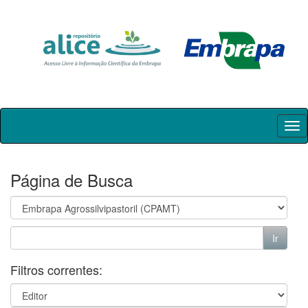
Skip
navigation
Página de Busca
Filtros correntes: