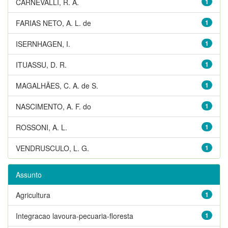
CARNEVALLI, R. A.
1
FARIAS NETO, A. L. de
1
ISERNHAGEN, I.
1
ITUASSU, D. R.
1
MAGALHÃES, C. A. de S.
1
NASCIMENTO, A. F. do
1
ROSSONI, A. L.
1
VENDRUSCULO, L. G.
1
Assunto
Agricultura
1
Integracao lavoura-pecuaria-floresta
1