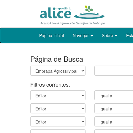
Skip
Página inicial
Navegar
Sobre
Est
navigation
Página de Busca
Filtros correntes: