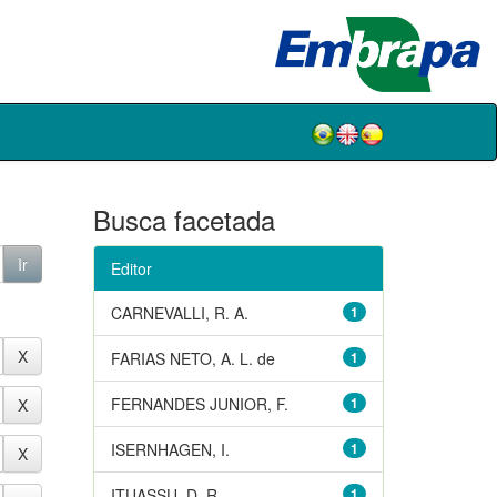
Busca facetada
Editor
CARNEVALLI, R. A.
1
FARIAS NETO, A. L. de
1
FERNANDES JUNIOR, F.
1
ISERNHAGEN, I.
1
ITUASSU, D. R.
1