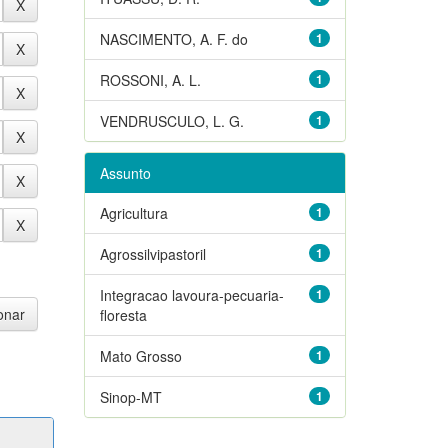
NASCIMENTO, A. F. do
1
ROSSONI, A. L.
1
VENDRUSCULO, L. G.
1
Assunto
Agricultura
1
Agrossilvipastoril
1
Integracao lavoura-pecuaria-
1
floresta
Mato Grosso
1
Sinop-MT
1