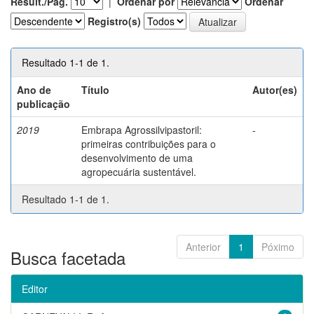
Result./Pág.
|
Ordenar por
Ordenar
Registro(s)
Resultado 1-1 de 1.
Ano de
Título
Autor(es)
publicação
2019
Embrapa Agrossilvipastoril:
-
primeiras contribuições para o
desenvolvimento de uma
agropecuária sustentável.
Resultado 1-1 de 1.
Anterior
1
Póximo
Busca facetada
Editor