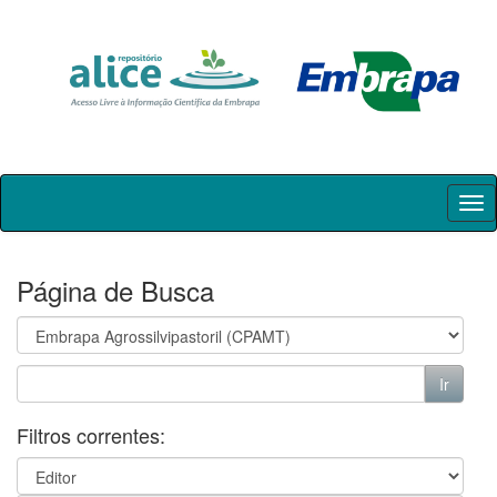
Skip
navigation
Página de Busca
Filtros correntes: