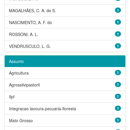
MAGALHÃES, C. A. de S.
1
NASCIMENTO, A. F. do
1
ROSSONI, A. L.
1
VENDRUSCULO, L. G.
1
Assunto
Agricultura
1
Agrossilvipastoril
1
Ilpf
1
Integracao lavoura-pecuaria-floresta
1
Mato Grosso
1