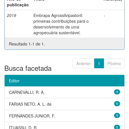
publicação
2019
Embrapa Agrossilvipastoril:
-
primeiras contribuições para o
desenvolvimento de uma
agropecuária sustentável.
Resultado 1-1 de 1.
Anterior
1
Póximo
Busca facetada
Editor
CARNEVALLI, R. A.
1
FARIAS NETO, A. L. de
1
FERNANDES JUNIOR, F.
1
ITUASSU, D. R.
1