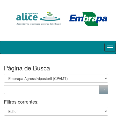
Skip
navigation
Página de Busca
Filtros correntes: