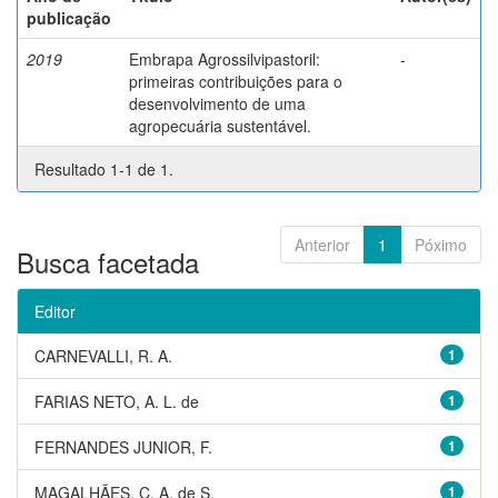
publicação
2019
Embrapa Agrossilvipastoril:
-
primeiras contribuições para o
desenvolvimento de uma
agropecuária sustentável.
Resultado 1-1 de 1.
Anterior
1
Póximo
Busca facetada
Editor
CARNEVALLI, R. A.
1
FARIAS NETO, A. L. de
1
FERNANDES JUNIOR, F.
1
MAGALHÃES, C. A. de S.
1