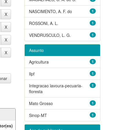
NASCIMENTO, A. F. do
1
ROSSONI, A. L.
1
VENDRUSCULO, L. G.
1
Assunto
Agricultura
1
Ilpf
1
Integracao lavoura-pecuaria-
1
floresta
Mato Grosso
1
Sinop-MT
1
tor(es)