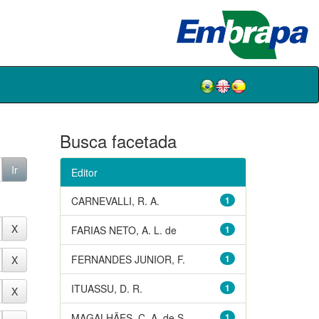
Busca facetada
Editor
CARNEVALLI, R. A.
1
FARIAS NETO, A. L. de
1
FERNANDES JUNIOR, F.
1
ITUASSU, D. R.
1
MAGALHÃES, C. A. de S.
1