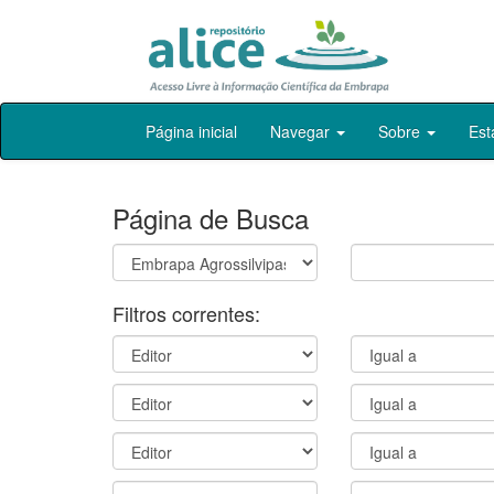
Skip
Página inicial
Navegar
Sobre
Est
navigation
Página de Busca
Filtros correntes: