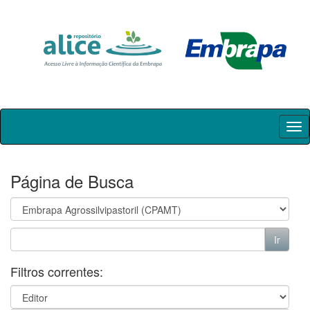
Skip
navigation
Página de Busca
Filtros correntes: