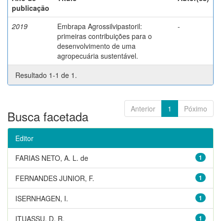
publicação
2019
Embrapa Agrossilvipastoril:
-
primeiras contribuições para o
desenvolvimento de uma
agropecuária sustentável.
Resultado 1-1 de 1.
Anterior
1
Póximo
Busca facetada
Editor
FARIAS NETO, A. L. de
1
FERNANDES JUNIOR, F.
1
ISERNHAGEN, I.
1
ITUASSU, D. R.
1