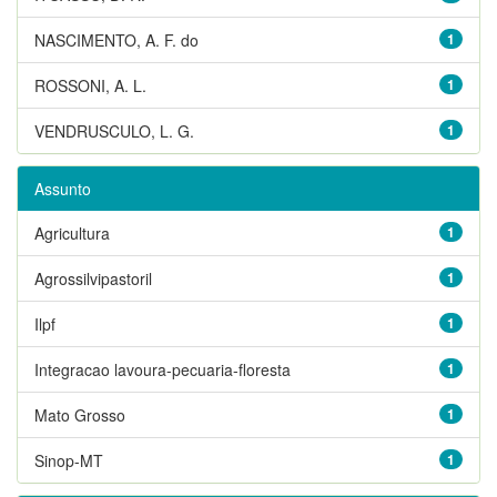
NASCIMENTO, A. F. do
1
ROSSONI, A. L.
1
VENDRUSCULO, L. G.
1
Assunto
Agricultura
1
Agrossilvipastoril
1
Ilpf
1
Integracao lavoura-pecuaria-floresta
1
Mato Grosso
1
Sinop-MT
1