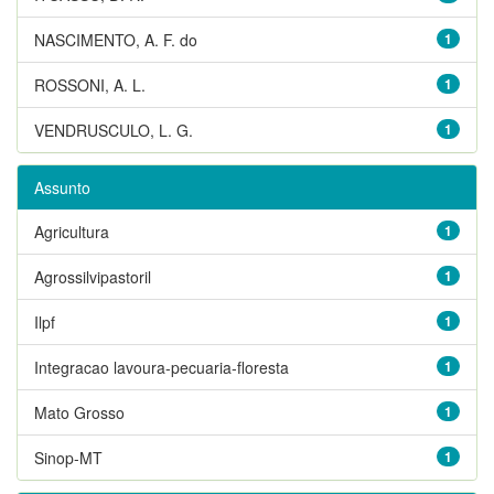
NASCIMENTO, A. F. do
1
ROSSONI, A. L.
1
VENDRUSCULO, L. G.
1
Assunto
Agricultura
1
Agrossilvipastoril
1
Ilpf
1
Integracao lavoura-pecuaria-floresta
1
Mato Grosso
1
Sinop-MT
1