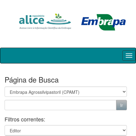
Skip
navigation
Página de Busca
Filtros correntes: