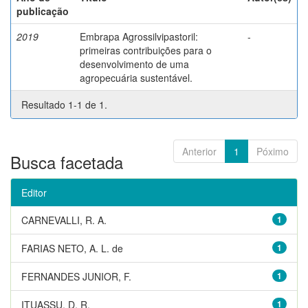
publicação
2019
Embrapa Agrossilvipastoril:
-
primeiras contribuições para o
desenvolvimento de uma
agropecuária sustentável.
Resultado 1-1 de 1.
Anterior
1
Póximo
Busca facetada
Editor
CARNEVALLI, R. A.
1
FARIAS NETO, A. L. de
1
FERNANDES JUNIOR, F.
1
ITUASSU, D. R.
1