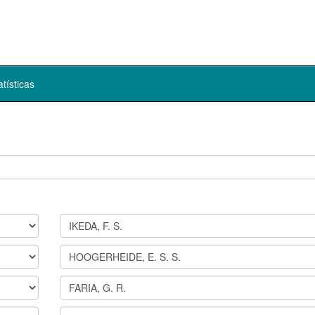
atísticas