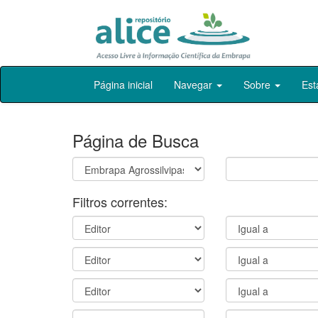
Skip
Página inicial
Navegar
Sobre
Est
navigation
Página de Busca
Filtros correntes: