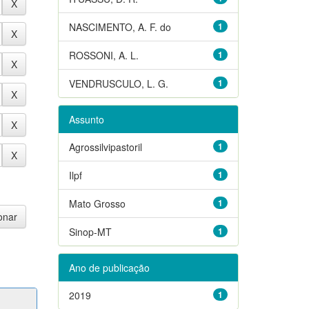
NASCIMENTO, A. F. do
1
ROSSONI, A. L.
1
VENDRUSCULO, L. G.
1
Assunto
Agrossilvipastoril
1
Ilpf
1
Mato Grosso
1
Sinop-MT
1
Ano de publicação
2019
1