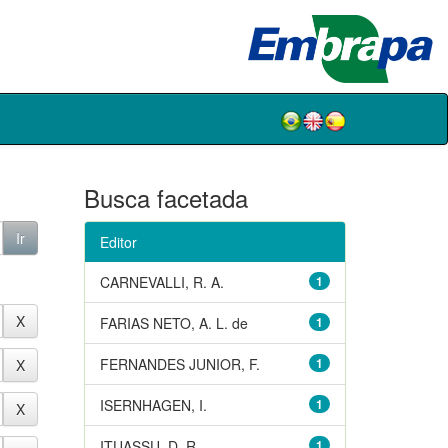
Busca facetada
Editor
CARNEVALLI, R. A.
1
FARIAS NETO, A. L. de
1
FERNANDES JUNIOR, F.
1
ISERNHAGEN, I.
1
ITUASSU, D. R.
1