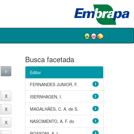
Busca facetada
Editor
FERNANDES JUNIOR, F.
1
ISERNHAGEN, I.
1
MAGALHÃES, C. A. de S.
1
NASCIMENTO, A. F. do
1
ROSSONI, A. L.
1