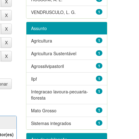
VENDRUSCULO, L. G.
1
Assunto
Agricultura
1
Agricultura Sustentável
1
Agrossilvipastoril
1
Ilpf
1
Integracao lavoura-pecuaria-
1
floresta
Mato Grosso
1
Sistemas integrados
1
tor(es)