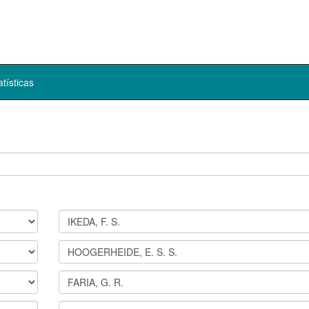
atísticas