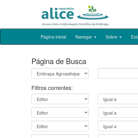
Skip
Página inicial
Navegar
Sobre
Est
navigation
Página de Busca
Filtros correntes: