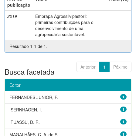
publicação
2019
Embrapa Agrossilvipastoril:
-
primeiras contribuições para o
desenvolvimento de uma
agropecuária sustentável.
Resultado 1-1 de 1.
Anterior
1
Póximo
Busca facetada
Editor
FERNANDES JUNIOR, F.
1
ISERNHAGEN, I.
1
ITUASSU, D. R.
1
MAGALHÃES, C. A. de S.
1