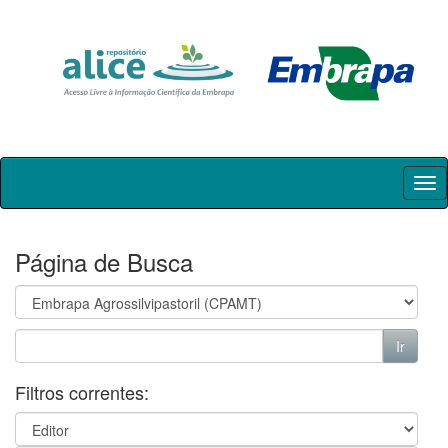
Skip
navigation
Página de Busca
Filtros correntes: