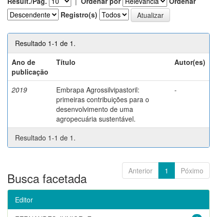
Result./Pág.
|
Ordenar por
Ordenar
Registro(s)
Resultado 1-1 de 1.
Ano de
Título
Autor(es)
publicação
2019
Embrapa Agrossilvipastoril:
-
primeiras contribuições para o
desenvolvimento de uma
agropecuária sustentável.
Resultado 1-1 de 1.
Anterior
1
Póximo
Busca facetada
Editor