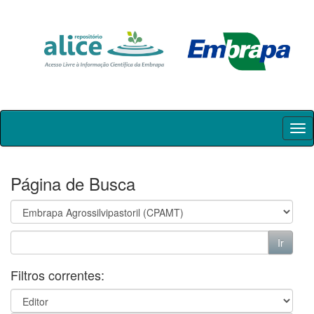
Skip
navigation
Página de Busca
Filtros correntes: