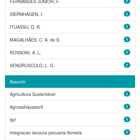
FERNANDES JUNIOR, F.
1
ISERNHAGEN, I.
1
ITUASSU, D. R.
1
MAGALHÃES, C. A. de S.
1
ROSSONI, A. L.
1
VENDRUSCULO, L. G.
1
Assunto
Agricultura Sustentável
1
Agrossilvipastoril
1
Ilpf
1
Integracao lavoura-pecuaria-floresta
1