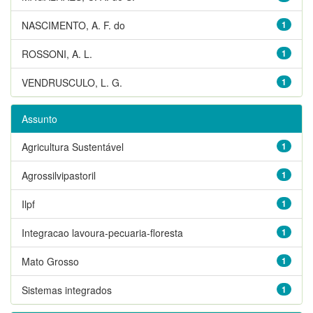
NASCIMENTO, A. F. do
1
ROSSONI, A. L.
1
VENDRUSCULO, L. G.
1
Assunto
Agricultura Sustentável
1
Agrossilvipastoril
1
Ilpf
1
Integracao lavoura-pecuaria-floresta
1
Mato Grosso
1
Sistemas integrados
1