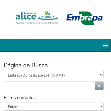
Skip
navigation
Página de Busca
Filtros correntes: