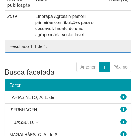
publicação
2019
Embrapa Agrossilvipastoril:
-
primeiras contribuições para o
desenvolvimento de uma
agropecuária sustentável.
Resultado 1-1 de 1.
Anterior
1
Póximo
Busca facetada
Editor
FARIAS NETO, A. L. de
1
ISERNHAGEN, I.
1
ITUASSU, D. R.
1
MAGALHÃES, C. A. de S.
1