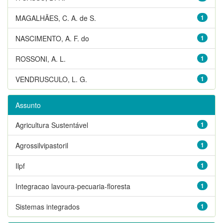
MAGALHÃES, C. A. de S.
1
NASCIMENTO, A. F. do
1
ROSSONI, A. L.
1
VENDRUSCULO, L. G.
1
Assunto
Agricultura Sustentável
1
Agrossilvipastoril
1
Ilpf
1
Integracao lavoura-pecuaria-floresta
1
Sistemas integrados
1