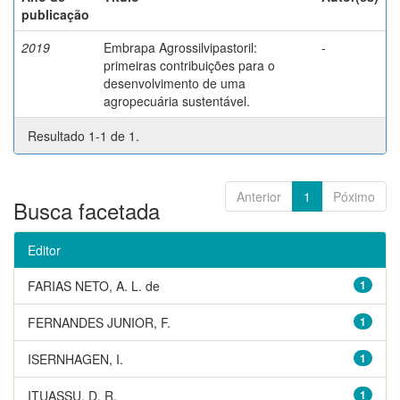
publicação
2019
Embrapa Agrossilvipastoril:
-
primeiras contribuições para o
desenvolvimento de uma
agropecuária sustentável.
Resultado 1-1 de 1.
Anterior
1
Póximo
Busca facetada
Editor
FARIAS NETO, A. L. de
1
FERNANDES JUNIOR, F.
1
ISERNHAGEN, I.
1
ITUASSU, D. R.
1