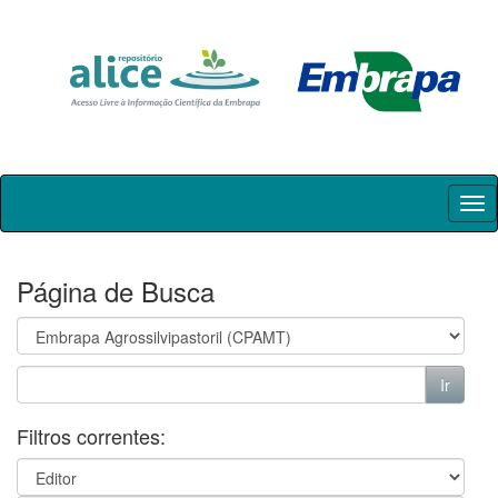
Skip
navigation
Página de Busca
Filtros correntes: