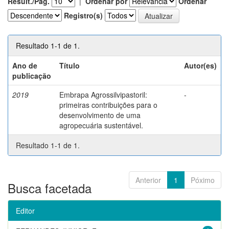
Result./Pág.
|
Ordenar por
Ordenar
Registro(s)
Resultado 1-1 de 1.
Ano de
Título
Autor(es)
publicação
2019
Embrapa Agrossilvipastoril:
-
primeiras contribuições para o
desenvolvimento de uma
agropecuária sustentável.
Resultado 1-1 de 1.
Anterior
1
Póximo
Busca facetada
Editor