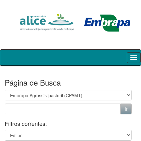
Skip
navigation
Página de Busca
Filtros correntes: