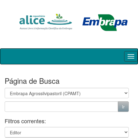
Skip
navigation
Página de Busca
Filtros correntes: