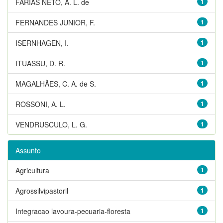
FARIAS NETO, A. L. de
1
FERNANDES JUNIOR, F.
1
ISERNHAGEN, I.
1
ITUASSU, D. R.
1
MAGALHÃES, C. A. de S.
1
ROSSONI, A. L.
1
VENDRUSCULO, L. G.
1
Assunto
Agricultura
1
Agrossilvipastoril
1
Integracao lavoura-pecuaria-floresta
1