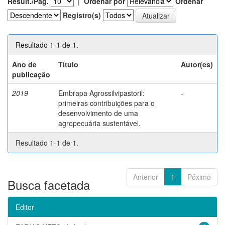
Result./Pág.
|
Ordenar por
Ordenar
Registro(s)
Resultado 1-1 de 1.
Ano de
Título
Autor(es)
publicação
2019
Embrapa Agrossilvipastoril:
-
primeiras contribuições para o
desenvolvimento de uma
agropecuária sustentável.
Resultado 1-1 de 1.
Anterior
1
Póximo
Busca facetada
Editor