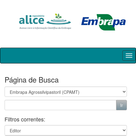
Skip
navigation
Página de Busca
Filtros correntes: