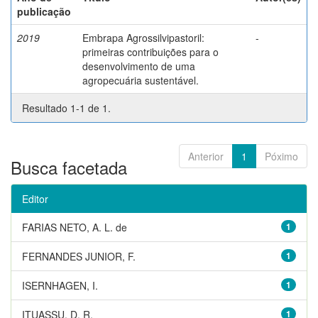
publicação
2019
Embrapa Agrossilvipastoril:
-
primeiras contribuições para o
desenvolvimento de uma
agropecuária sustentável.
Resultado 1-1 de 1.
Anterior
1
Póximo
Busca facetada
Editor
FARIAS NETO, A. L. de
1
FERNANDES JUNIOR, F.
1
ISERNHAGEN, I.
1
ITUASSU, D. R.
1