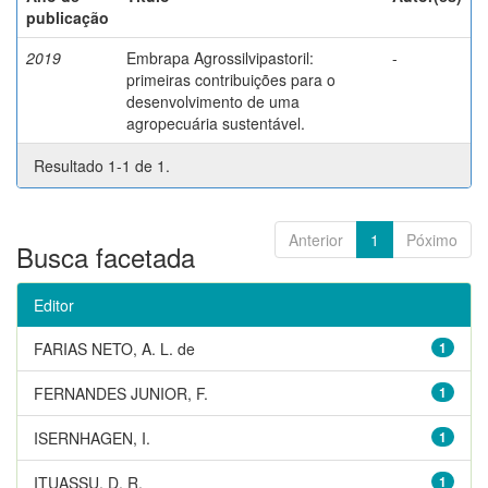
publicação
2019
Embrapa Agrossilvipastoril:
-
primeiras contribuições para o
desenvolvimento de uma
agropecuária sustentável.
Resultado 1-1 de 1.
Anterior
1
Póximo
Busca facetada
Editor
FARIAS NETO, A. L. de
1
FERNANDES JUNIOR, F.
1
ISERNHAGEN, I.
1
ITUASSU, D. R.
1