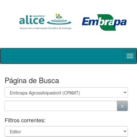
Skip
navigation
Página de Busca
Filtros correntes: