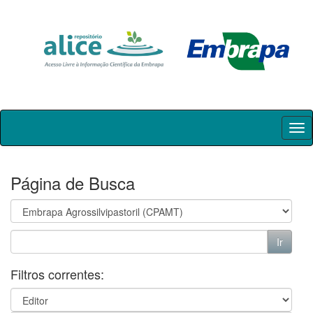
Skip
navigation
Página de Busca
Filtros correntes: