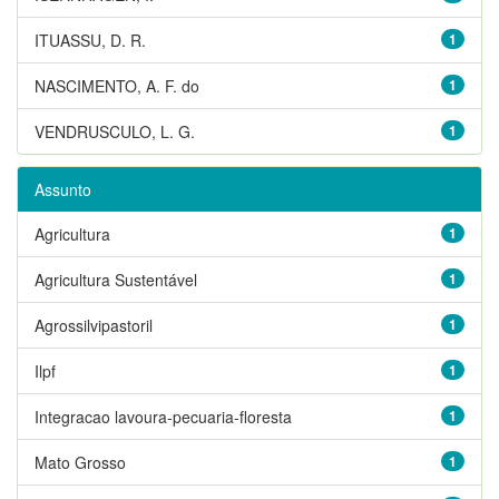
ITUASSU, D. R.
1
NASCIMENTO, A. F. do
1
VENDRUSCULO, L. G.
1
Assunto
Agricultura
1
Agricultura Sustentável
1
Agrossilvipastoril
1
Ilpf
1
Integracao lavoura-pecuaria-floresta
1
Mato Grosso
1