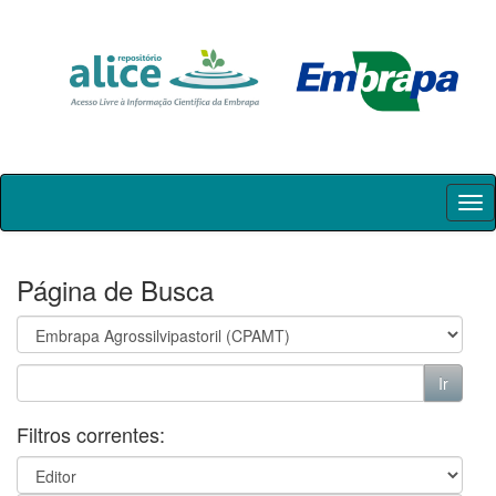
Skip
navigation
Página de Busca
Filtros correntes: