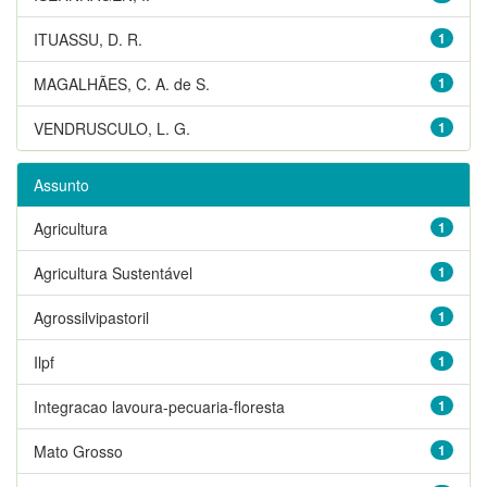
ITUASSU, D. R.
1
MAGALHÃES, C. A. de S.
1
VENDRUSCULO, L. G.
1
Assunto
Agricultura
1
Agricultura Sustentável
1
Agrossilvipastoril
1
Ilpf
1
Integracao lavoura-pecuaria-floresta
1
Mato Grosso
1