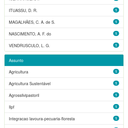
ITUASSU, D. R.
1
MAGALHÃES, C. A. de S.
1
NASCIMENTO, A. F. do
1
VENDRUSCULO, L. G.
1
Assunto
Agricultura
1
Agricultura Sustentável
1
Agrossilvipastoril
1
Ilpf
1
Integracao lavoura-pecuaria-floresta
1