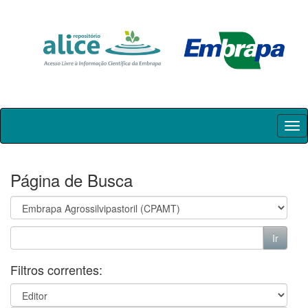
Skip
navigation
Página de Busca
Filtros correntes: