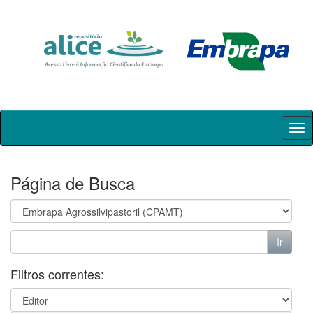
Skip
navigation
Página de Busca
Filtros correntes: