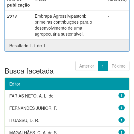
publicação
2019
Embrapa Agrossilvipastoril:
-
primeiras contribuições para o
desenvolvimento de uma
agropecuária sustentável.
Resultado 1-1 de 1.
Anterior
1
Póximo
Busca facetada
Editor
FARIAS NETO, A. L. de
1
FERNANDES JUNIOR, F.
1
ITUASSU, D. R.
1
MAGALHÃES, C. A. de S.
1