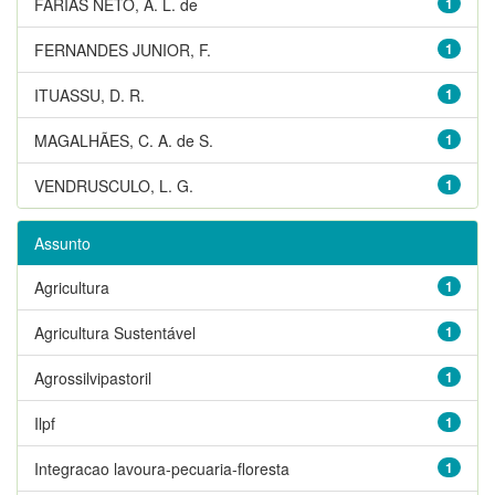
FARIAS NETO, A. L. de
1
FERNANDES JUNIOR, F.
1
ITUASSU, D. R.
1
MAGALHÃES, C. A. de S.
1
VENDRUSCULO, L. G.
1
Assunto
Agricultura
1
Agricultura Sustentável
1
Agrossilvipastoril
1
Ilpf
1
Integracao lavoura-pecuaria-floresta
1