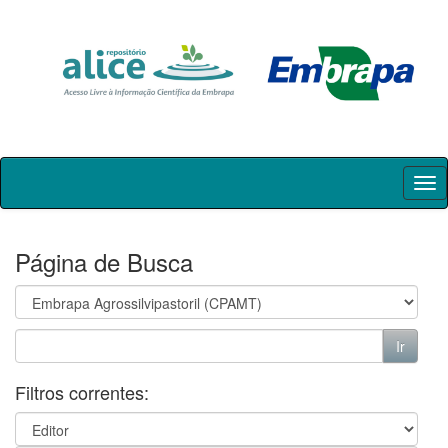
Skip
navigation
Página de Busca
Filtros correntes: