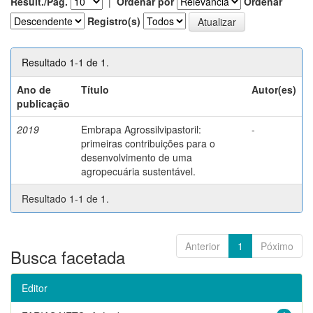
Result./Pág.
|
Ordenar por
Ordenar
Registro(s)
Resultado 1-1 de 1.
Ano de
Título
Autor(es)
publicação
2019
Embrapa Agrossilvipastoril:
-
primeiras contribuições para o
desenvolvimento de uma
agropecuária sustentável.
Resultado 1-1 de 1.
Anterior
1
Póximo
Busca facetada
Editor