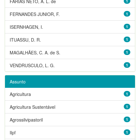
FARIAS NETO, A. L. de
1
FERNANDES JUNIOR, F.
1
ISERNHAGEN, I.
1
ITUASSU, D. R.
1
MAGALHÃES, C. A. de S.
1
VENDRUSCULO, L. G.
1
Assunto
Agricultura
1
Agricultura Sustentável
1
Agrossilvipastoril
1
Ilpf
1