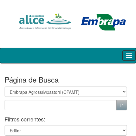
Skip
navigation
Página de Busca
Filtros correntes: