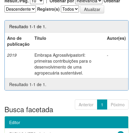
Result./Pág.
|
Ordenar por
Ordenar
Registro(s)
Resultado 1-1 de 1.
Ano de
Título
Autor(es)
publicação
2019
Embrapa Agrossilvipastoril:
-
primeiras contribuições para o
desenvolvimento de uma
agropecuária sustentável.
Resultado 1-1 de 1.
Anterior
1
Póximo
Busca facetada
Editor