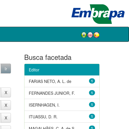
Busca facetada
Editor
FARIAS NETO, A. L. de
1
FERNANDES JUNIOR, F.
1
ISERNHAGEN, I.
1
ITUASSU, D. R.
1
MAGALHÃES, C. A. de S.
1