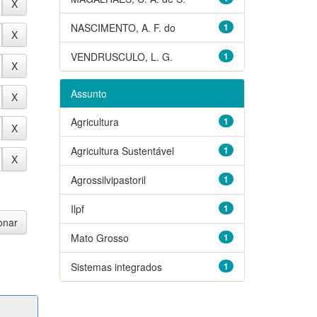
NASCIMENTO, A. F. do
1
VENDRUSCULO, L. G.
1
Assunto
Agricultura
1
Agricultura Sustentável
1
Agrossilvipastoril
1
Ilpf
1
Mato Grosso
1
Sistemas integrados
1