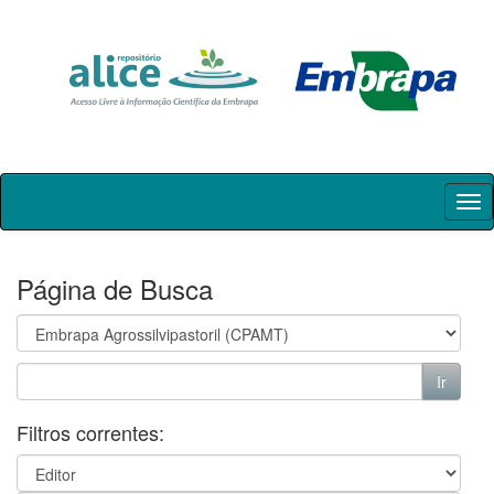
Skip
navigation
Página de Busca
Filtros correntes: