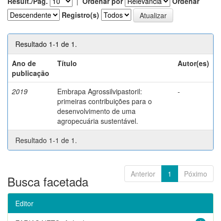
Result./Pág.
|
Ordenar por
Ordenar
Registro(s)
Resultado 1-1 de 1.
Ano de
Título
Autor(es)
publicação
2019
Embrapa Agrossilvipastoril:
-
primeiras contribuições para o
desenvolvimento de uma
agropecuária sustentável.
Resultado 1-1 de 1.
Anterior
1
Póximo
Busca facetada
Editor