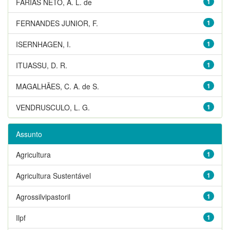
FARIAS NETO, A. L. de
1
FERNANDES JUNIOR, F.
1
ISERNHAGEN, I.
1
ITUASSU, D. R.
1
MAGALHÃES, C. A. de S.
1
VENDRUSCULO, L. G.
1
Assunto
Agricultura
1
Agricultura Sustentável
1
Agrossilvipastoril
1
Ilpf
1