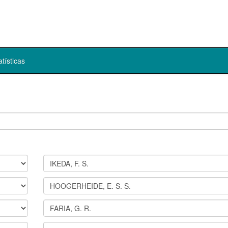
atísticas