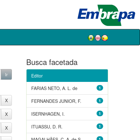
Busca facetada
Editor
FARIAS NETO, A. L. de
1
FERNANDES JUNIOR, F.
1
ISERNHAGEN, I.
1
ITUASSU, D. R.
1
MAGALHÃES, C. A. de S.
1