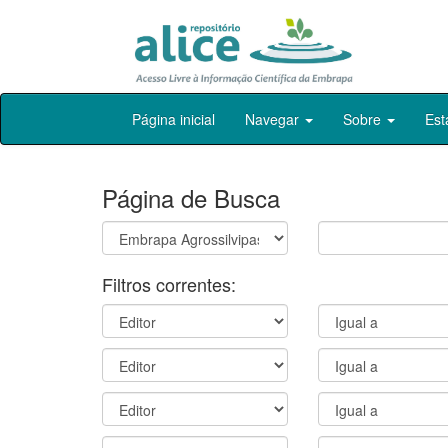
Skip
Página inicial
Navegar
Sobre
Est
navigation
Página de Busca
Filtros correntes: