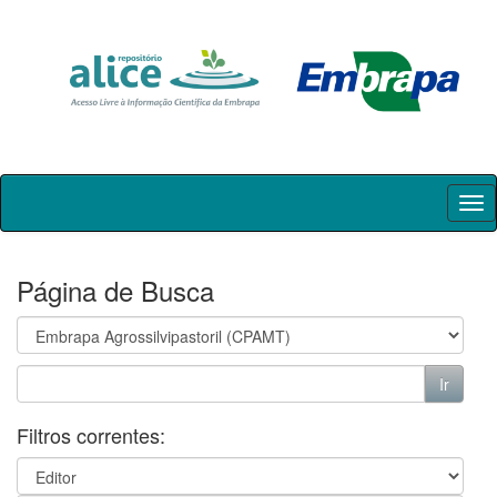
Skip
navigation
Página de Busca
Filtros correntes: