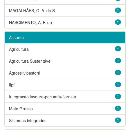
MAGALHÃES, C. A. de S.
1
NASCIMENTO, A. F. do
1
Assunto
Agricultura
1
Agricultura Sustentável
1
Agrossilvipastoril
1
Ilpf
1
Integracao lavoura-pecuaria-floresta
1
Mato Grosso
1
Sistemas integrados
1