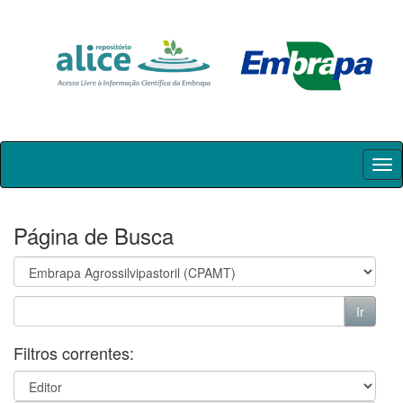
Skip
navigation
Página de Busca
Filtros correntes: