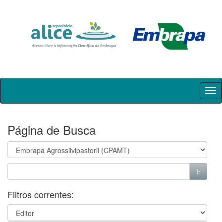
Skip
navigation
Página de Busca
Filtros correntes: