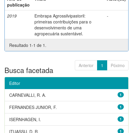
publicação
2019
Embrapa Agrossilvipastoril:
-
primeiras contribuições para o
desenvolvimento de uma
agropecuária sustentável.
Resultado 1-1 de 1.
Anterior
1
Póximo
Busca facetada
Editor
CARNEVALLI, R. A.
1
FERNANDES JUNIOR, F.
1
ISERNHAGEN, I.
1
ITUASSU, D. R.
1