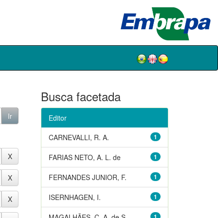
Busca facetada
Editor
CARNEVALLI, R. A.
1
FARIAS NETO, A. L. de
1
FERNANDES JUNIOR, F.
1
ISERNHAGEN, I.
1
MAGALHÃES, C. A. de S.
1