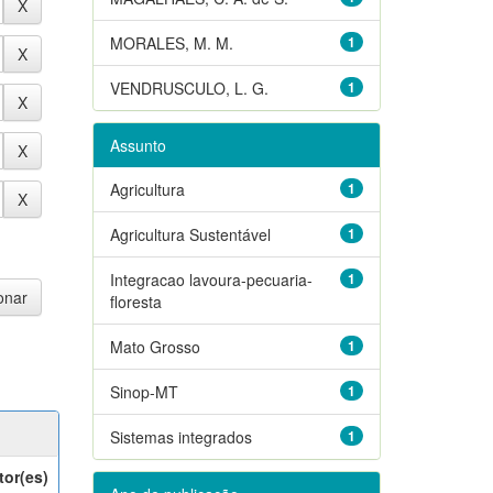
MORALES, M. M.
1
VENDRUSCULO, L. G.
1
Assunto
Agricultura
1
Agricultura Sustentável
1
Integracao lavoura-pecuaria-
1
floresta
Mato Grosso
1
Sinop-MT
1
Sistemas integrados
1
tor(es)