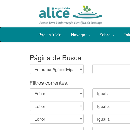
Skip
Página inicial
Navegar
Sobre
Est
navigation
Página de Busca
Filtros correntes: