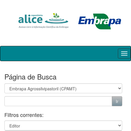
Skip
navigation
Página de Busca
Filtros correntes: