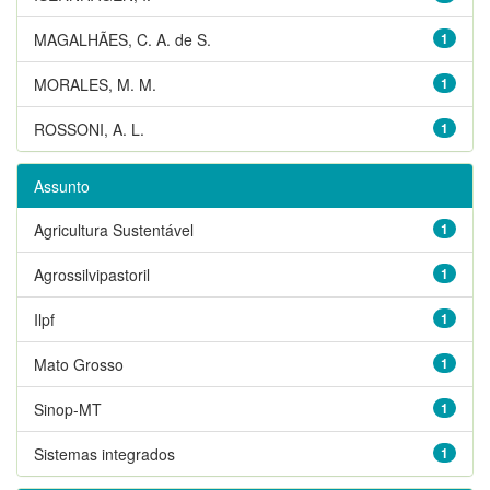
MAGALHÃES, C. A. de S.
1
MORALES, M. M.
1
ROSSONI, A. L.
1
Assunto
Agricultura Sustentável
1
Agrossilvipastoril
1
Ilpf
1
Mato Grosso
1
Sinop-MT
1
Sistemas integrados
1