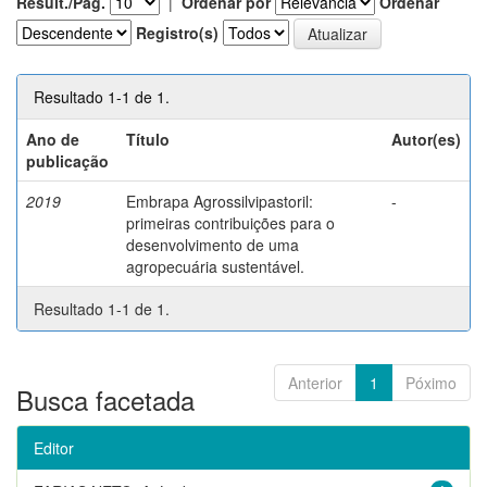
Result./Pág.
|
Ordenar por
Ordenar
Registro(s)
Resultado 1-1 de 1.
Ano de
Título
Autor(es)
publicação
2019
Embrapa Agrossilvipastoril:
-
primeiras contribuições para o
desenvolvimento de uma
agropecuária sustentável.
Resultado 1-1 de 1.
Anterior
1
Póximo
Busca facetada
Editor