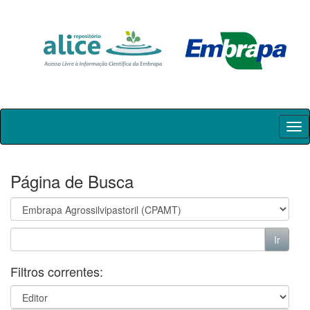
Skip
navigation
Página de Busca
Filtros correntes: