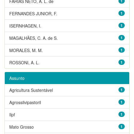
FARIAS NETO, A. L. de
1
FERNANDES JUNIOR, F.
1
ISERNHAGEN, I.
1
MAGALHÃES, C. A. de S.
1
MORALES, M. M.
1
ROSSONI, A. L.
1
Assunto
Agricultura Sustentável
1
Agrossilvipastoril
1
Ilpf
1
Mato Grosso
1